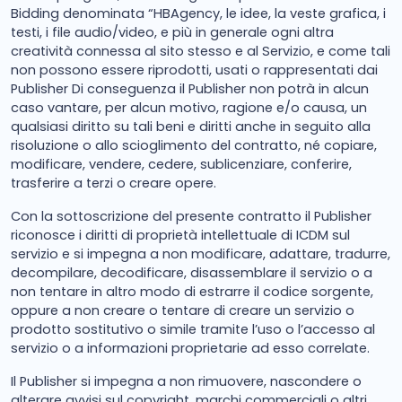
Bidding denominata “HBAgency, le idee, la veste grafica, i
testi, i file audio/video, e più in generale ogni altra
creatività connessa al sito stesso e al Servizio, e come tali
non possono essere riprodotti, usati o rappresentati dai
Publisher Di conseguenza il Publisher non potrà in alcun
caso vantare, per alcun motivo, ragione e/o causa, un
qualsiasi diritto su tali beni e diritti anche in seguito alla
risoluzione o allo scioglimento del contratto, né copiare,
modificare, vendere, cedere, sublicenziare, conferire,
trasferire a terzi o creare opere.
Con la sottoscrizione del presente contratto il Publisher
riconosce i diritti di proprietà intellettuale di ICDM sul
servizio e si impegna a non modificare, adattare, tradurre,
decompilare, decodificare, disassemblare il servizio o a
non tentare in altro modo di estrarre il codice sorgente,
oppure a non creare o tentare di creare un servizio o
prodotto sostitutivo o simile tramite l’uso o l’accesso al
servizio o a informazioni proprietarie ad esso correlate.
Il Publisher si impegna a non rimuovere, nascondere o
alterare avvisi sul copyright, marchi commerciali o altri