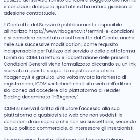
L’utilizzo del servizio fornito da ICDM è soggetto alle norme
e condizioni di seguito riportate ed ha natura giuridica di
adesione contrattuale.
Il Contratto del Servizio è pubblicamente disponibile
all’indirizzo https://www.hbagency.it/termini-e-condizioni
e si considera accettato e sottoscritto dal Cliente, anche
nelle sue successive modificazioni, come requisito
indispensabile per l’utilizzo del servizio e della piattaforma
forniti da ICDM. La lettura e l'accettazione delle presenti
Condizioni Generali viene formalizzata cliccando su un link
riservato a questo scopo. La registrazione al sito
hbagency.it è gratuita. Una volta inviata la richiesta di
registrazione, ICDM verificherà che il sito web dell'editore
sia idoneo ad accedere alla piattaforma di Header
Bidding denominata “HBAgency”.
ICDM si riserva il diritto di rifiutare l'accesso alla sua
piattaforma a qualsiasi sito web che non soddisfi le
condizioni di cui sopra o che non sia suscettibile, secondo
la sua politica commerciale, di interessare gli inserzionisti.
Il servizio viene fornito all'interno del territorio italiano,